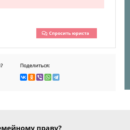
Спросить юриста
й?
Поделиться:
семейному праву?