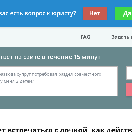
двокат по разводу
Получите консул
вас есть вопрос к юристу?
Нет
Да
бес
FAQ
Задать
вет на сайте в течение 15 минут
 встречаться с дочкой, как дейст