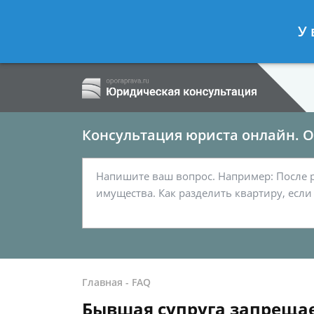
Ершов Сергей
- Семейный юрист, а
У 
Спросить юриста
Консультация юриста онлайн. От
Главная
-
FAQ
Бывшая супруга запрещает