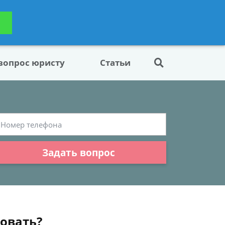
ьтацию
Задать вопрос
платно
 вопрос юристу
Статьи
Задать вопрос
вовать?