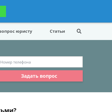
ьтацию
Задать вопрос
платно
 вопрос юристу
Статьи
Задать вопрос
тьми?