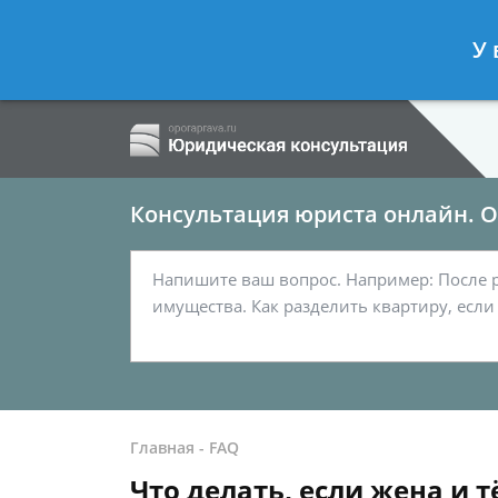
Ершов Сергей
- Семейный юрист, а
У 
Спросить юриста
Консультация юриста онлайн. От
Главная
-
FAQ
Что делать, если жена и