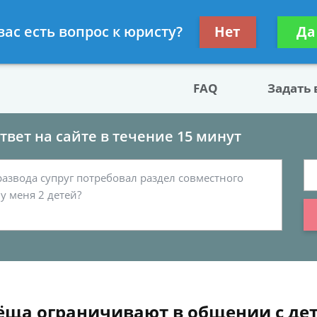
двокат по разводу
Получите консул
вас есть вопрос к юристу?
Нет
Да
бес
FAQ
Задать
вет на сайте в течение 15 минут
 тёща ограничивают в общении с де