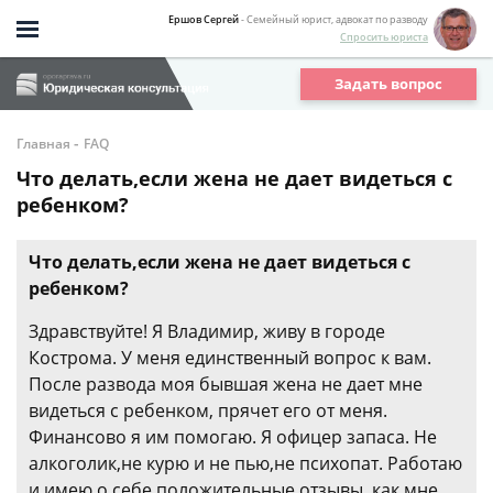
Ершов Сергей
- Семейный юрист, адвокат по разводу
Спросить юриста
Задать вопрос
-
Главная
FAQ
Что делать,если жена не дает видеться с
ребенком?
Что делать,если жена не дает видеться с
ребенком?
Здравствуйте! Я Владимир, живу в городе
Кострома. У меня единственный вопрос к вам.
После развода моя бывшая жена не дает мне
видеться с ребенком, прячет его от меня.
Финансово я им помогаю. Я офицер запаса. Не
алкоголик,не курю и не пью,не психопат. Работаю
и имею о себе положительные отзывы. как мне