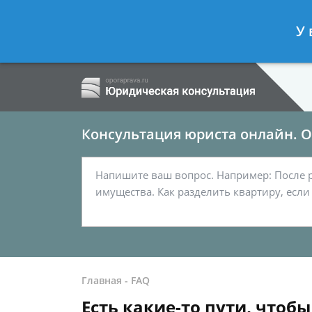
Ершов Сергей
- Семейный юрист, а
У 
Спросить юриста
Консультация юриста онлайн. От
Главная
-
FAQ
Есть какие-то пути, чтоб