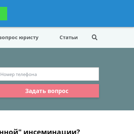
ьтацию
Задать вопрос
платно
 вопрос юристу
Статьи
Задать вопрос
ионной" инсеминации?