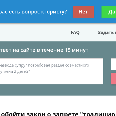
двокат по разводу
Получите консул
вас есть вопрос к юристу?
Нет
Да
бес
FAQ
Задать
вет на сайте в течение 15 минут
ы обойти закон о запрете "традиц