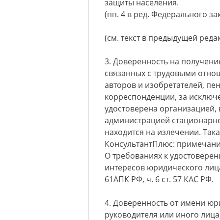
защиты населения.
(пп. 4 в ред. Федерального за
(см. текст в предыдущей реда
3. Доверенность на получени
связанных с трудовыми отно
авторов и изобретателей, пе
корреспонденции, за исключ
удостоверена организацией, в
администрацией стационарно
находится на излечении. Так
КонсультантПлюс: примечани
О требованиях к удостовере
интересов юридического лица в 
61АПК РФ, ч. 6 ст. 57 КАС РФ.
4. Доверенность от имени юр
руководителя или иного лица