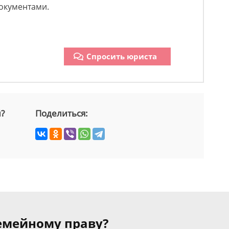
окументами.
Спросить юриста
й?
Поделиться:
семейному праву?