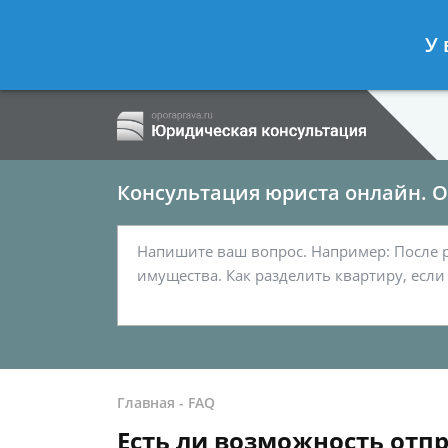
Ершов Сергей
- Семейный юрист, а
У 
Спросить юриста
Консультация юриста онлайн. От
Главная
-
FAQ
Есть ли возможность отп