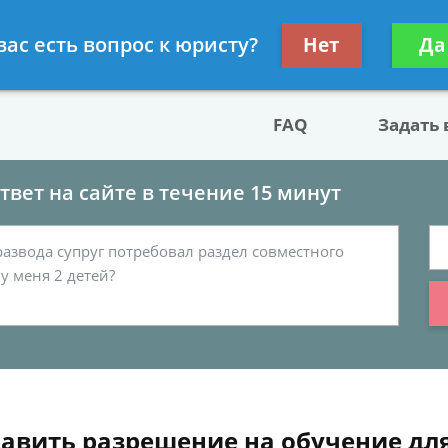
двокат по разводу
Получите консул
вас есть вопрос к юристу?
Нет
Да
бес
FAQ
Задать
вет на сайте в течение 15 минут
равить разрешение на обучение дл