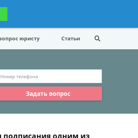
ьтацию
Задать вопрос
платно
 вопрос юристу
Статьи
Задать вопрос
я подписания одним из