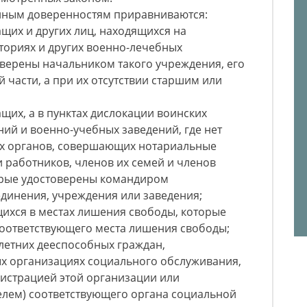
енным доверенностям приравниваются:
щих и других лиц, находящихся на
аториях и других военно-лечебных
оверены начальником такого учреждения, его
 части, а при их отсутствии старшим или
щих, а в пунктах дислокации воинских
ний и военно-учебных заведений, где нет
их органов, совершающих нотариальные
и работников, членов их семей и членов
орые удостоверены командиром
оединения, учреждения или заведения;
щихся в местах лишения свободы, которые
оответствующего места лишения свободы;
летних дееспособных граждан,
 организациях социального обслуживания,
истрацией этой организации или
елем) соответствующего органа социальной