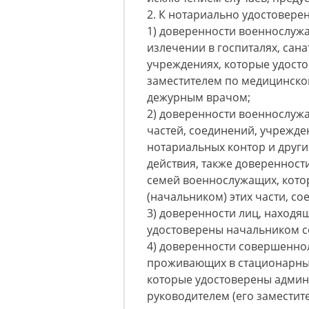
2. К нотариально удостовер
1) доверенности военнослужа
излечении в госпиталях, сан
учреждениях, которые удост
заместителем по медицинской
дежурным врачом;
2) доверенности военнослужа
частей, соединений, учрежде
нотариальных контор и друг
действия, также доверенност
семей военнослужащих, кот
(начальником) этих части, с
3) доверенности лиц, находя
удостоверены начальником с
4) доверенности совершенно
проживающих в стационарных
которые удостоверены админ
руководителем (его заместит