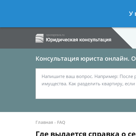
Ершов Сергей
- Семейный юрист, а
У 
Спросить юриста
Консультация юриста онлайн. От
Главная
-
FAQ
Где выдается справка о 