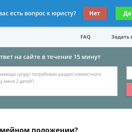
двокат по разводу
Получите консул
вас есть вопрос к юристу?
Нет
Да
бес
FAQ
Задать
вет на сайте в течение 15 минут
семейном положении?