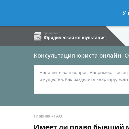
Ершов Сергей
- Семейный юрист, а
У 
Спросить юриста
Консультация юриста онлайн. От
Главная
-
FAQ
Имеет ли право бывший м