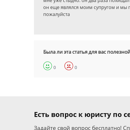
мне уже стыдно. он два раза похищал 
он еще являлся моим супругом и мы г
пожалуйста
Была ли эта статья для вас полезно
0
0
Есть вопрос к юристу по 
Задайте свой вопрос бесплатно! С