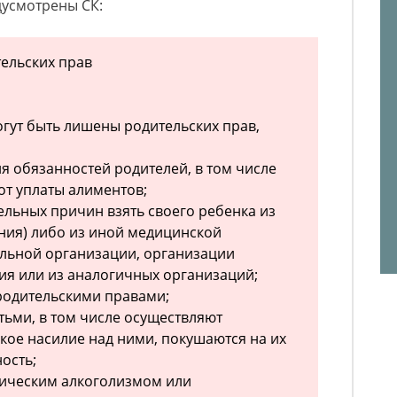
дусмотрены СК:
тельских прав
огут быть лишены родительских прав,
я обязанностей родителей, в том числе
от уплаты алиментов;
ельных причин взять своего ребенка из
ния) либо из иной медицинской
ельной организации, организации
я или из аналогичных организаций;
родительскими правами;
тьми, в том числе осуществляют
кое насилие над ними, покушаются на их
ость;
ическим алкоголизмом или