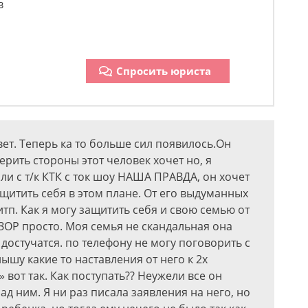
в
Спросить юриста
вет. Теперь ка то больше сил появилось.Он
рить стороны этот человек хочет но, я
и с т/к КТК с ток шоу НАША ПРАВДА, он хочет
защитить себя в этом плане. От его выдуманных
итп. Как я могу защитить себя и свою семью от
ЗОР просто. Моя семья не скандальная она
достучатся. по телефону не могу поговорить с
ышу какие то наставления от него к 2х
 вот так. Как поступать?? Неужели все он
д ним. Я ни раз писала заявления на него, но