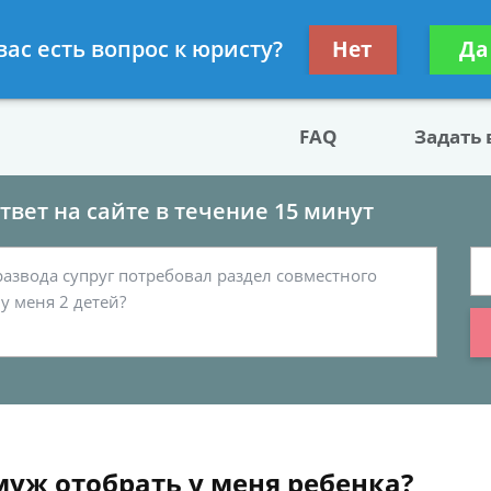
двокат по разводу
Получите консул
вас есть вопрос к юристу?
Нет
Да
бес
FAQ
Задать
вет на сайте в течение 15 минут
уж отобрать у меня ребенка?