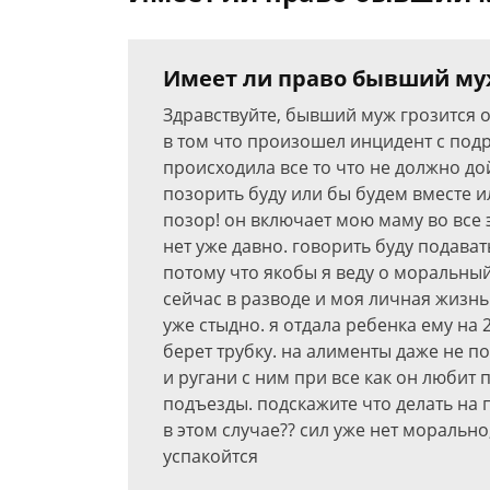
Имеет ли право бывший муж
Здравствуйте, бывший муж грозится 
в том что произошел инцидент с подр
происходила все то что не должно дой
позорить буду или бы будем вместе и
позор! он включает мою маму во все 
нет уже давно. говорить буду подава
потому что якобы я веду о моральный
сейчас в разводе и моя личная жизнь
уже стыдно. я отдала ребенка ему на 
берет трубку. на алименты даже не по
и ругани с ним при все как он любит 
подъезды. подскажите что делать на 
в этом случае?? сил уже нет морально
успакойтся