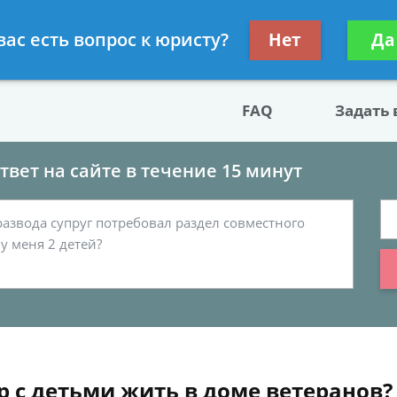
двокат по разводу
Получите консул
вас есть вопрос к юристу?
Нет
Да
бес
FAQ
Задать
вет на сайте в течение 15 минут
р с детьми жить в доме ветеранов?