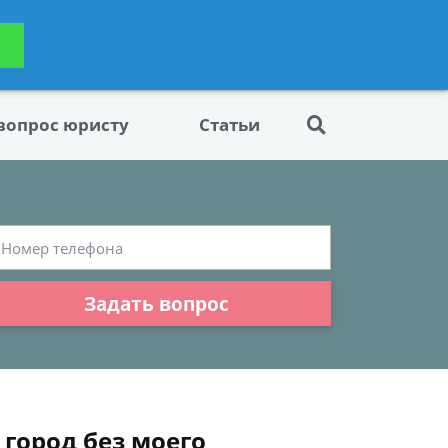
ьтацию
Задать вопрос
платно
 вопрос юристу
Статьи
Задать вопрос
 город без моего