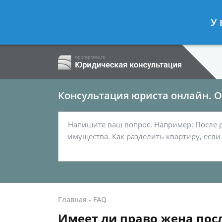
Ершов Сергей
- Семейный юрист, а
У 
Спросить юриста
Консультация юриста онлайн. От
Главная
-
FAQ
Имеет ли право жена посл