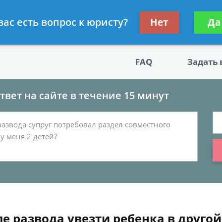
двокат по разводу
Получите консул
вас есть вопрос к юристу?
Нет
Да
бес
FAQ
Задать
вет на сайте в течение 15 минут
е развода увезти ребенка в другой