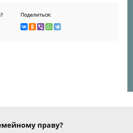
й?
Поделиться:
семейному праву?