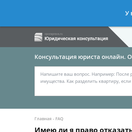
Ершов Сергей
- Семейный юрист, а
У 
Спросить юриста
Консультация юриста онлайн. От
Главная
-
FAQ
Имею ли я право отказат