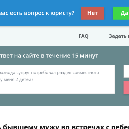
двокат по разводу
Получите консул
вас есть вопрос к юристу?
Нет
Да
бес
FAQ
Задать
вет на сайте в течение 15 минут
ь бывшему мужу во встречах с реб