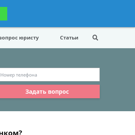
ьтацию
Задать вопрос
платно
 вопрос юристу
Статьи
Задать вопрос
енком?