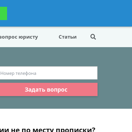
ьтацию
Задать вопрос
платно
 вопрос юристу
Статьи
Задать вопрос
ии не по месту прописки?