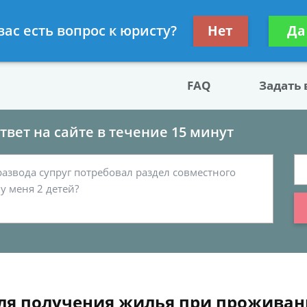
двокат по разводу
Получите консул
вас есть вопрос к юристу?
Нет
Да
бес
FAQ
Задать
вет на сайте в течение 15 минут
для получения жилья при проживан