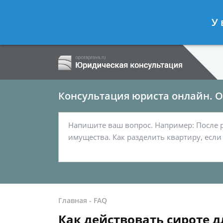
Ершов Сергей
- Семейный юрист, а
У 
Спросить юриста
Консультация юриста онлайн. От
Главная
-
FAQ
Как действовать сироте 