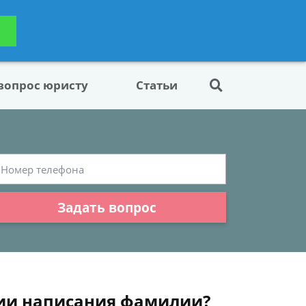
ьтацию
Задать вопрос
платно
 вопрос юристу
Статьи
Задать вопрос
нии написания фамилии?