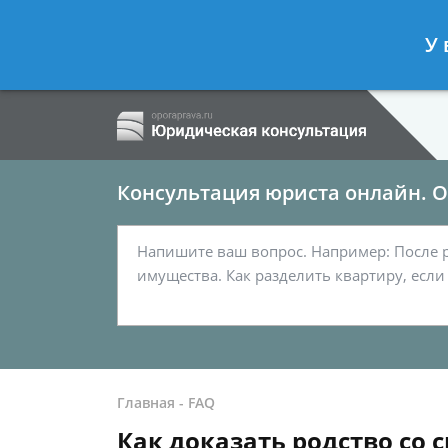
Ершов Сергей
- Семейный юрист, а
У 
Спросить юриста
Консультация юриста онлайн. От
Главная
-
FAQ
Как доказать родство со