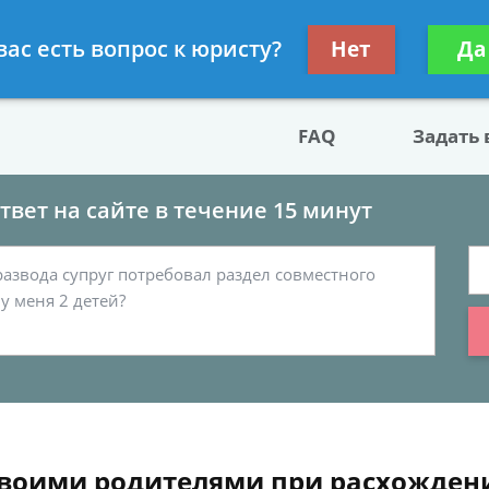
двокат по разводу
Получите консул
вас есть вопрос к юристу?
Нет
Да
бес
FAQ
Задать
вет на сайте в течение 15 минут
 своими родителями при расхожде