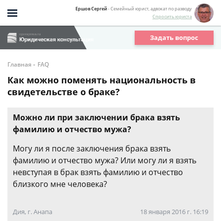
Ершов Сергей
- Семейный юрист, адвокат по разводу
Спросить юриста
Задать вопрос
-
Главная
FAQ
Как можно поменять национальность в
свидетельстве о браке?
Можно ли при заключении брака взять
фамилию и отчество мужа?
Могу ли я после заключения брака взять
фамилию и отчество мужа? Или могу ли я взять
невступая в брак взять фамилию и отчество
близкого мне человека?
Дия, г. Анапа
18 января 2016 г. 16:19