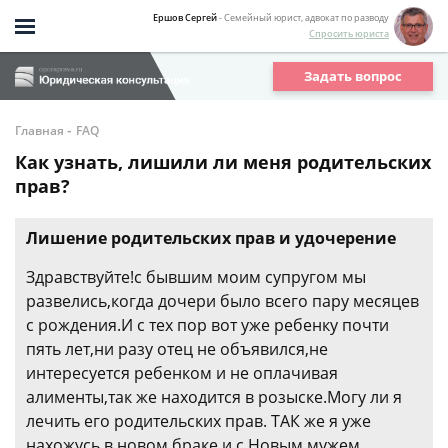
Ершов Сергей
- Семейный юрист, адвокат по разводу
Спросить юриста
Задать вопрос
-
Главная
FAQ
Как узнать, лишили ли меня родительских
прав?
Лишение родительских прав и удочерение
Здравствуйте!с бывшим моим супругом мы
развелись,когда дочери было всего пару месяцев
с рождения.И с тех пор вот уже ребенку почти
пять лет,ни разу отец не объявился,не
интересуется ребенком и не оплачивая
алименты,так же находится в розыске.Могу ли я
лечить его родительских прав. ТАК же я уже
нахожусь в новом браке и с Новым мужем