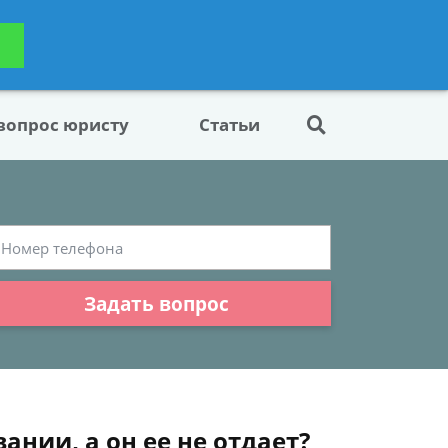
ьтацию
Задать вопрос
платно
 вопрос юристу
Статьи
Задать вопрос
ании, а он ее не отдает?