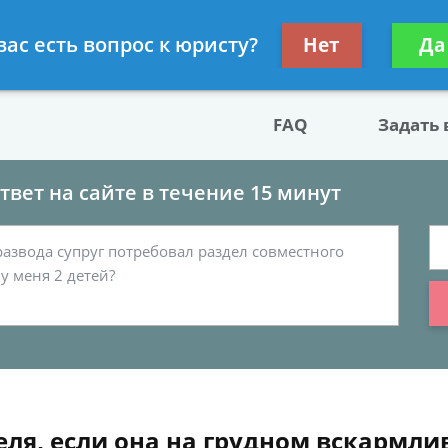
двокат по разводу
Получите консул
вас есть вопрос к юристу?
Нет
Да
бес
FAQ
Задать
вет на сайте в течение 15 минут
еля, если она на грудном вскармлив