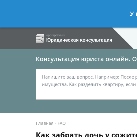
Ершов Сергей
- Семейный юрист, а
У 
Спросить юриста
Консультация юриста онлайн. От
Главная
-
FAQ
Как забрать дочь у сожит