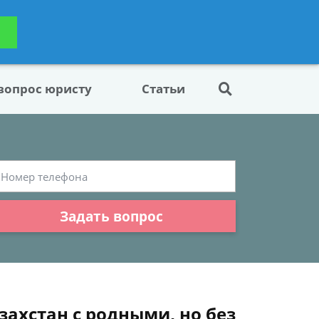
ьтацию
Задать вопрос
платно
 вопрос юристу
Статьи
Задать вопрос
захстан с родными, но без