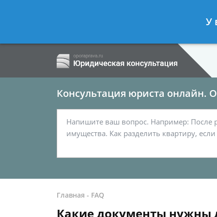
Ершов Сергей
- Семейный юрист, а
У 
Спросить юриста
Консультация юриста онлайн. От
Главная
-
FAQ
Какие документы нужны дл