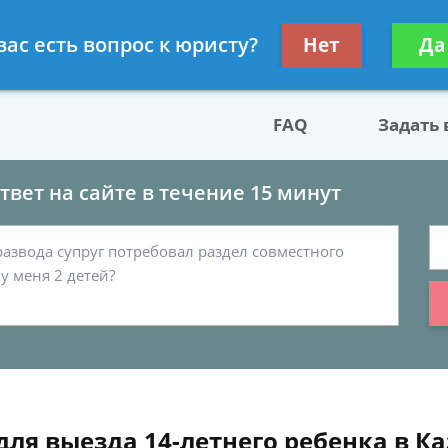
двокат по разводу
Получите консул
вас есть вопрос к юристу?
Нет
Да
бес
FAQ
Задать
вет на сайте в течение 15 минут
я выезда 14-летнего ребенка в Ка