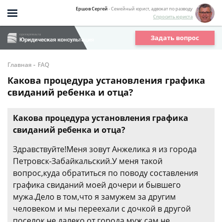
Ершов Сергей
- Семейный юрист, адвокат по разводу
Спросить юриста
Задать вопрос
-
Главная
FAQ
Какова процедура установления графика
свиданий ребенка и отца?
Какова процедура установления графика
свиданий ребенка и отца?
Здравствуйте!Меня зовут Анжелика я из города
Петровск-Забайкальский.У меня такой
вопрос,куда обратиться по поводу составления
графика свиданий моей дочери и бывшего
мужа.Дело в том,что я замужем за другим
человеком и мы переехали с дочкой в другой
поселок не далеко от города,муж сам не