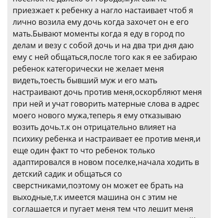
приезжает к ребенку а нагло настаивает чтоб я
лично возила ему дочь когда захочет он е его
мать.Бывают моменты когда я еду в город по
делам и везу с собой дочь и на два три дня даю
ему с ней общаться,после того как я ее забираю
ребенок категорически не желает меня
видеть,тоесть бывший муж и его мать
настраивают дочь против меня,оскорбляют меня
при ней и учат говорить матерные слова в адрес
моего нового мужа,теперь я ему отказываю
возить дочь.т.к он отрицательно влияет на
психику ребенка и настраивает ее против меня,и
еще один факт то что ребенок только
адаптировался в новом поселке,начала ходить в
детский садик и общаться со
сверстниками,поэтому он может ее брать на
выходные,т.к имеется машина он с этим не
соглашается и пугает меня тем что лешит меня