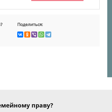
й?
Поделиться:
семейному праву?