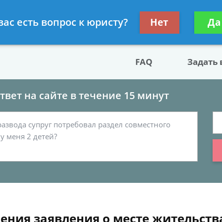
двокат по разводу
Получите консул
вас есть вопрос к юристу?
Нет
Да
бес
FAQ
Задать
вет на сайте в течение 15 минут
ения заявления о месте жительств