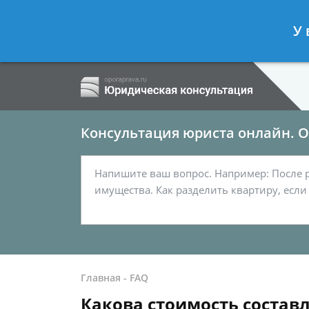
Ершов Сергей
- Семейный юрист, а
У 
Спросить юриста
Консультация юриста онлайн. От
Главная
-
FAQ
Какова стоимость составл