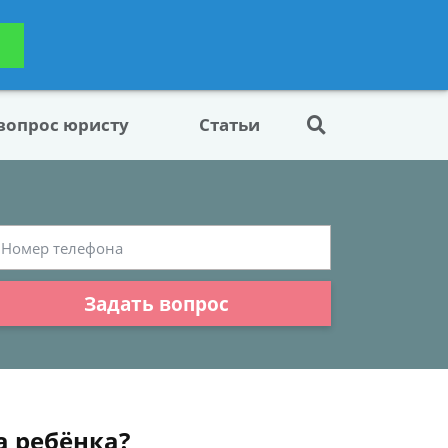
ьтацию
Задать вопрос
платно
 вопрос юристу
Статьи
Задать вопрос
а ребёнка?