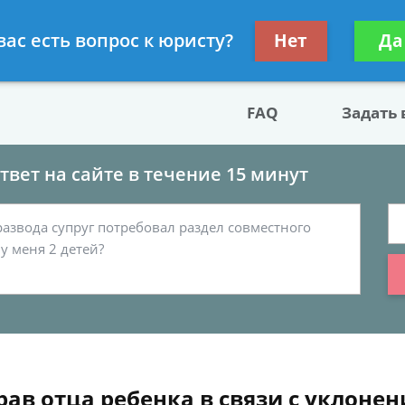
двокат по разводу
Получите консул
вас есть вопрос к юристу?
Нет
Да
бес
FAQ
Задать
вет на сайте в течение 15 минут
ав отца ребенка в связи с уклонен