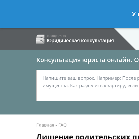
Ершов Сергей
- Семейный юрист, а
У 
Спросить юриста
Консультация юриста онлайн. От
Главная
-
FAQ
Лишение родительских пр