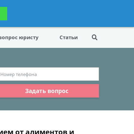
ьтацию
Задать вопрос
платно
 вопрос юристу
Статьи
Задать вопрос
ием от алиментов и