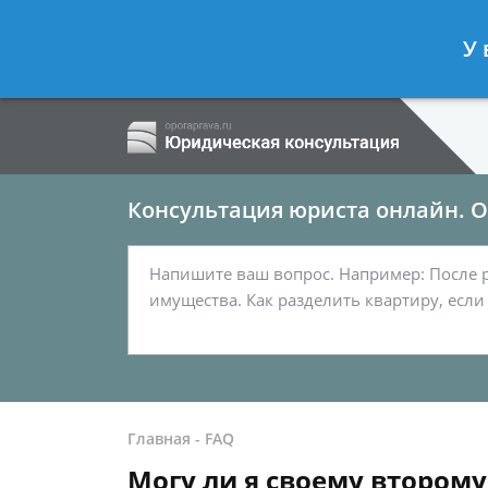
Ершов Сергей
- Семейный юрист, а
У 
Спросить юриста
Консультация юриста онлайн. От
Главная
-
FAQ
Могу ли я своему второму