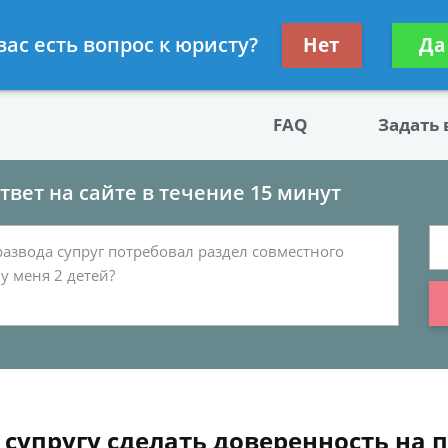
двокат по разводу
Получите консул
вас есть вопрос к юристу?
Нет
Да
бес
FAQ
Задать
вет на сайте в течение 15 минут
 супругу сделать доверенность на 