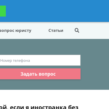
ьтацию
Задать вопрос
платно
 вопрос юристу
Статьи
Задать вопрос
й, если я иностранка без