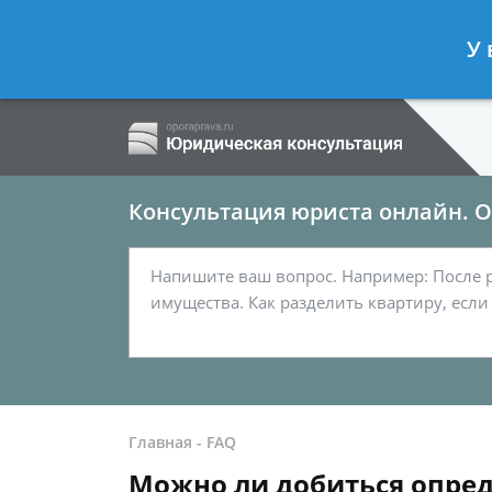
Ершов Сергей
- Семейный юрист, а
У 
Спросить юриста
Консультация юриста онлайн. От
Главная
-
FAQ
Можно ли добиться опред