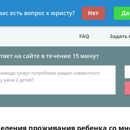
двокат по разводу
Получите консул
вас есть вопрос к юристу?
Нет
Да
бес
FAQ
Задать
вет на сайте в течение 15 минут
еления проживания ребенка со мно