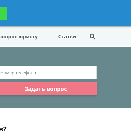
ьтацию
Задать вопрос
платно
 вопрос юристу
Статьи
Задать вопрос
в?