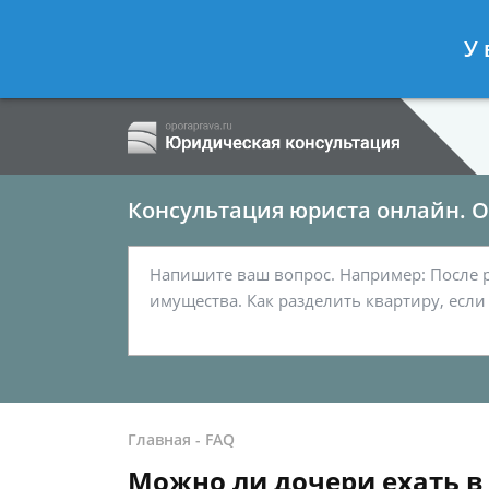
Ершов Сергей
- Семейный юрист, а
У 
Спросить юриста
Консультация юриста онлайн. От
Главная
-
FAQ
Можно ли дочери ехать в