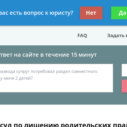
двокат по разводу
Получите консул
вас есть вопрос к юристу?
Нет
Да
бес
FAQ
Задать
вет на сайте в течение 15 минут
 суд по лишению родительских пра