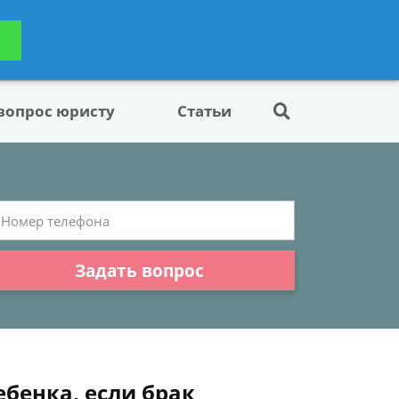
ьтацию
Задать вопрос
платно
 вопрос юристу
Статьи
Задать вопрос
бенка, если брак