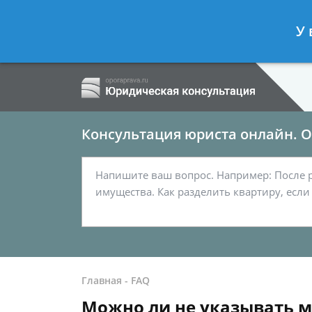
Ершов Сергей
- Семейный юрист, а
У 
Спросить юриста
Консультация юриста онлайн. От
Главная
-
FAQ
Можно ли не указывать м