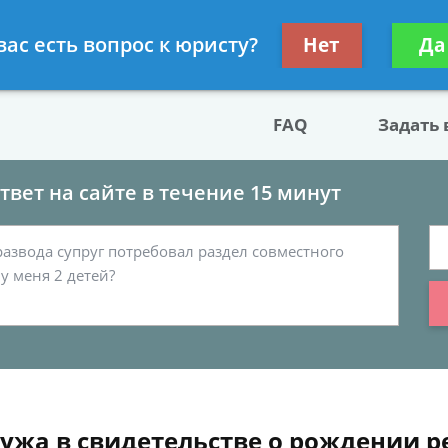
двокат по разводу
Получите консул
вас есть вопрос к юристу?
Нет
Да
бес
FAQ
Задать
вет на сайте в течение 15 минут
ужа в свидетельстве о рождении ре