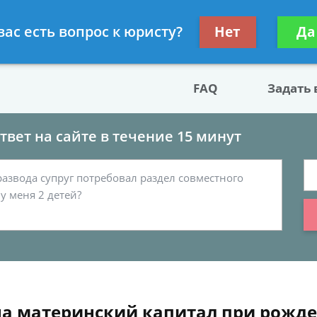
двокат по разводу
Получите консул
вас есть вопрос к юристу?
Нет
Да
бес
FAQ
Задать
вет на сайте в течение 15 минут
а материнский капитал при рожде