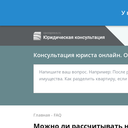
Ершов Сергей
- Семейный юрист, а
У 
Спросить юриста
Консультация юриста онлайн. От
Главная
-
FAQ
Можно ли рассчитывать н