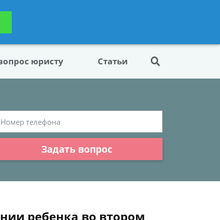
ьтацию
Задать вопрос
платно
 вопрос юристу
Статьи
Задать вопрос
нии ребенка во втором