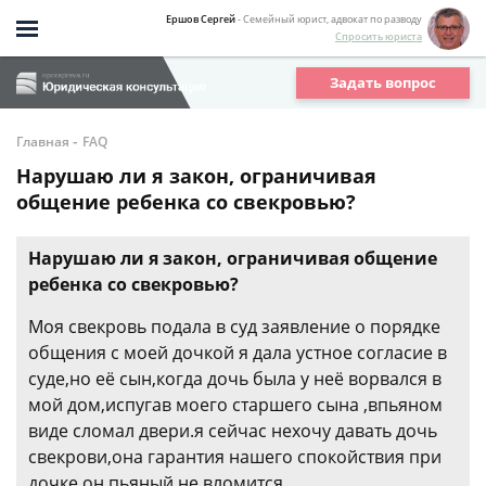
Ершов Сергей
- Семейный юрист, адвокат по разводу
Спросить юриста
Задать вопрос
-
Главная
FAQ
Нарушаю ли я закон, ограничивая
общение ребенка со свекровью?
Нарушаю ли я закон, ограничивая общение
ребенка со свекровью?
Моя свекровь подала в суд заявление о порядке
общения с моей дочкой я дала устное согласие в
суде,но её сын,когда дочь была у неё ворвался в
мой дом,испугав моего старшего сына ,впьяном
виде сломал двери.я сейчас нехочу давать дочь
свекрови,она гарантия нашего спокойствия при
дочке он пьяный не вломится