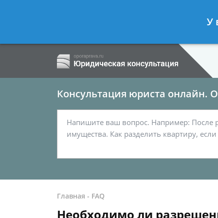
Ершов Сергей
- Семейный юрист, а
У 
Спросить юриста
Консультация юриста онлайн. От
Главная
-
FAQ
Необходимо ли разрешени