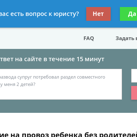
двокат по разводу
Получите консул
вас есть вопрос к юристу?
Нет
Да
бес
FAQ
Задать
вет на сайте в течение 15 минут
е на провоз ребенка без родителе