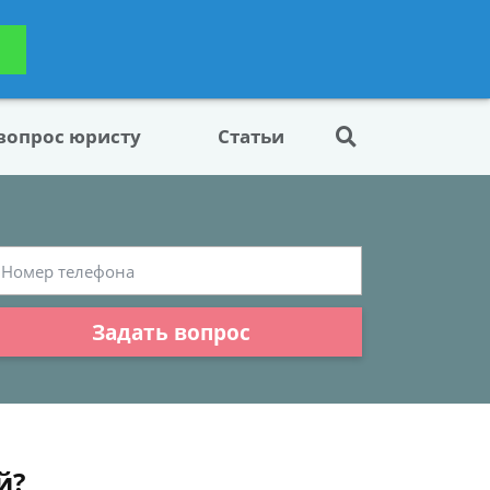
ьтацию
Задать вопрос
платно
 вопрос юристу
Статьи
Задать вопрос
й?