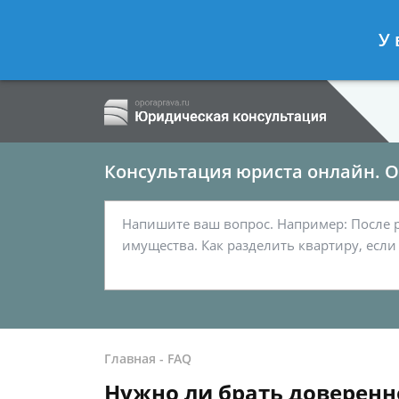
Ершов Сергей
- Семейный юрист, а
У 
Спросить юриста
Консультация юриста онлайн. От
Главная
-
FAQ
Нужно ли брать доверенн