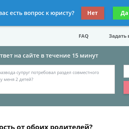
двокат по разводу
Получите консул
вас есть вопрос к юристу?
Нет
Да
бес
FAQ
Задать
вет на сайте в течение 15 минут
ость от обоих родителей?