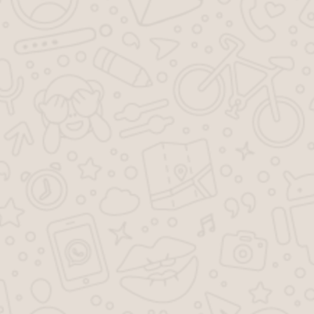
Унукова Галина
3 ноября 2013 г. 14:27
Была ли эта статья для вас полезной?
0
0
Поделиться:
Задайте вопрос и юрист ответит вам через
5 минут
!