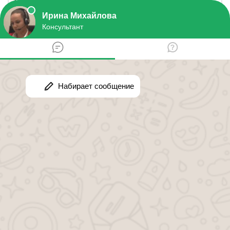
никаких документов от второго родителя так же
не требует.
10 июня 2018 г. 22:13
Спросить юриста
Как выписать ребенка из России и прописать
в Казахстане,если отец ребенка не дает
разрешения
Здравствуйте. Я родила ребенка в России,она там
прописана. Уже 4 года живу в Казахстане. Отец
ребенка не хочет ее оттуда выписывать,но ей
нужно на следующий год идти в школу. Я не могу
без прописки ее никуда устроить.Что мне делать?