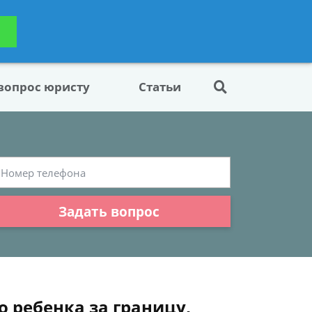
ьтацию
Задать вопрос
платно
 вопрос юристу
Статьи
Задать вопрос
 ребенка за границу,