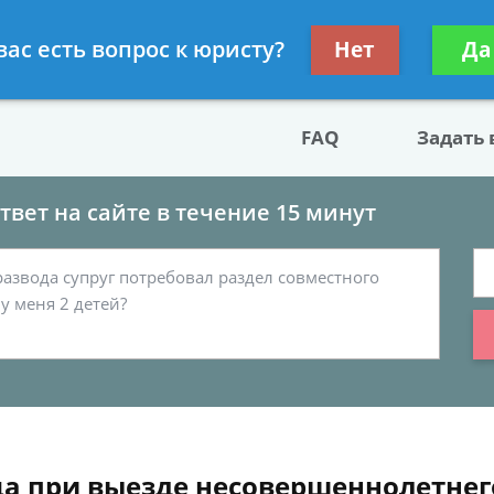
двокат по разводу
Получите консул
вас есть вопрос к юристу?
Нет
Да
бес
FAQ
Задать
вет на сайте в течение 15 минут
а при выезде несовершеннолетнего