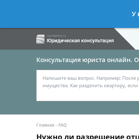
Ершов Сергей
- Семейный юрист, а
У 
Спросить юриста
Консультация юриста онлайн. От
Главная
-
FAQ
Нужно ли разрешение отц