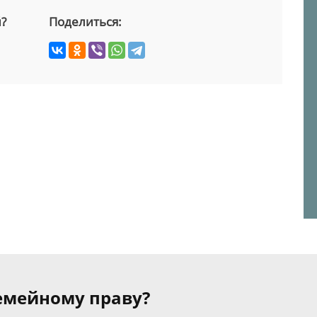
й?
Поделиться:
семейному праву?