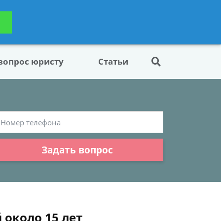
ьтацию
Задать вопрос
платно
 вопрос юристу
Статьи
Задать вопрос
 около 15 лет