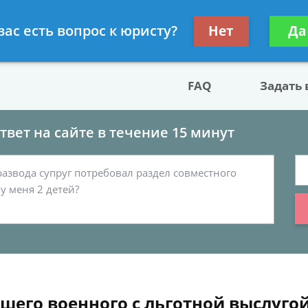
двокат по разводу
Получите консул
вас есть вопрос к юристу?
Нет
Да
бес
FAQ
Задать
вет на сайте в течение 15 минут
его военного с льготной выслугой