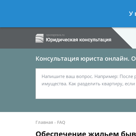
Ершов Сергей
- Семейный юрист, а
У 
Спросить юриста
Консультация юриста онлайн. От
Главная
-
FAQ
Обеспечение жильем бывш