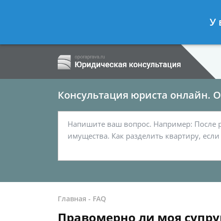
Ершов Сергей
- Семейный юрист, а
У 
Спросить юриста
Консультация юриста онлайн. От
Главная
-
FAQ
Правомерно ли моя супру