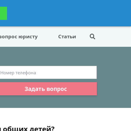
ьтацию
Задать вопрос
платно
 вопрос юристу
Статьи
Задать вопрос
я общих детей?