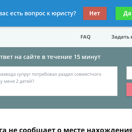
двокат по разводу
Получите консул
вас есть вопрос к юристу?
Нет
Да
бес
FAQ
Задать
вет на сайте в течение 15 минут
га не сообщает о месте нахождени