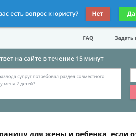
двокат по разводу
Получите консул
вас есть вопрос к юристу?
Нет
Да
бес
FAQ
Задать
вет на сайте в течение 15 минут
раницу для жены и ребенка, если о