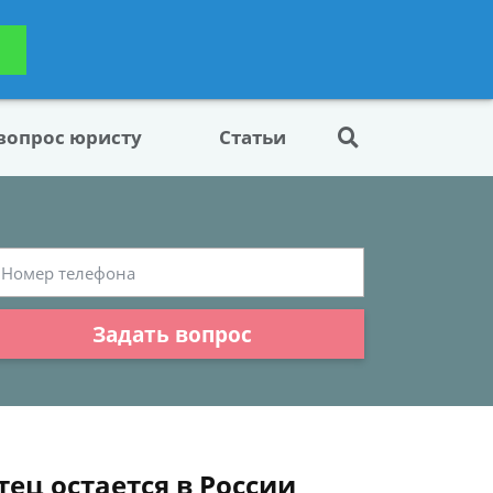
ьтацию
Задать вопрос
платно
 вопрос юристу
Статьи
Задать вопрос
тец остается в России