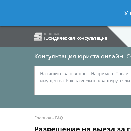
Ершов Сергей
- Семейный юрист, а
У 
Спросить юриста
Консультация юриста онлайн. От
Главная
-
FAQ
Разрешение на выезд за г