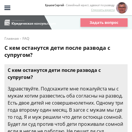
Ершов Сергей
- Семейный юрист, адвокат по разводу
Спросить юриста
Задать вопрос
-
Главная
FAQ
С кем останутся дети после развода с
супругом?
С кем останутся дети после развода с
супругом?
Здравствуйте. Подскажите мне пожалуйста мы с
мужам хотим развестись оба согласны на развод.
Есть двое дитей не совершенолетних. Одному три
года второму один месяц. В загсе с мужам мы где
то год. Я и муж решили что дети остоюца сомной.
Будет ли суд против чтоб дети проживали сомной
если я негде не работаю. Не решит ли суд