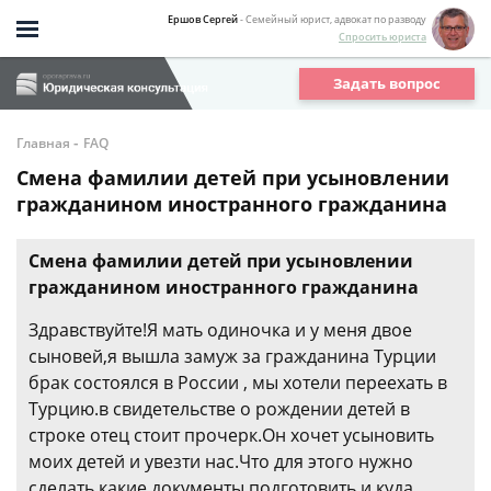
Ершов Сергей
- Семейный юрист, адвокат по разводу
Спросить юриста
Задать вопрос
-
Главная
FAQ
Смена фамилии детей при усыновлении
гражданином иностранного гражданина
Смена фамилии детей при усыновлении
гражданином иностранного гражданина
Здравствуйте!Я мать одиночка и у меня двое
сыновей,я вышла замуж за гражданина Турции
брак состоялся в России , мы хотели переехать в
Турцию.в свидетельстве о рождении детей в
строке отец стоит прочерк.Он хочет усыновить
моих детей и увезти нас.Что для этого нужно
сделать какие документы подготовить и куда