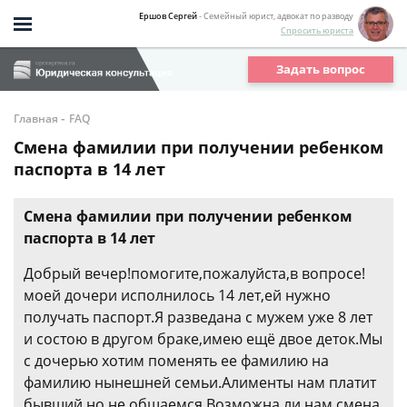
Ершов Сергей
- Семейный юрист, адвокат по разводу
Спросить юриста
Задать вопрос
-
Главная
FAQ
Смена фамилии при получении ребенком
паспорта в 14 лет
Смена фамилии при получении ребенком
паспорта в 14 лет
Добрый вечер!помогите,пожалуйста,в вопросе!
моей дочери исполнилось 14 лет,ей нужно
получать паспорт.Я разведана с мужем уже 8 лет
и состою в другом браке,имею ещё двое деток.Мы
с дочерью хотим поменять ее фамилию на
фамилию нынешней семьи.Алименты нам платит
бывший,но не общаемся.Возможна ли нам смена