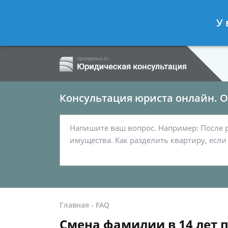
Ершов Сергей
- Семейный юрист, а
У 
Спросить юриста
Консультация юриста онлайн. От
Главная
-
FAQ
Смена фамилии в 14 лет п