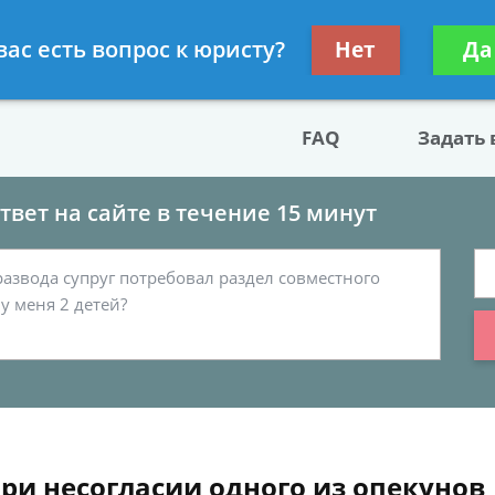
двокат по разводу
Получите консул
вас есть вопрос к юристу?
Нет
Да
бес
FAQ
Задать
вет на сайте в течение 15 минут
ри несогласии одного из опекунов