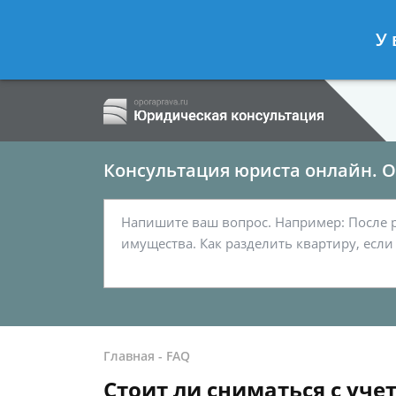
Ершов Сергей
- Семейный юрист, а
У 
Спросить юриста
Консультация юриста онлайн. От
Главная
-
FAQ
Стоит ли сниматься с учет