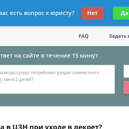
двокат по разводу
Получите консул
вас есть вопрос к юристу?
Нет
Да
бес
FAQ
Задать
вет на сайте в течение 15 минут
а в ЦЗН при уходе в декрет?