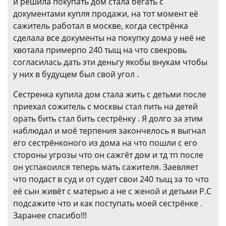
и решила покупать дом стала бегать с
документами купля продажи, на тот момент её
сажитель работал в москве, когда сестрёнка
сделала все документы на покупку дома у неё не
хвотала примерпо 240 тыщ на что свекровь
согласилась дать эти деньгу якобы внукам чтобы
у них в будущем был свой угол .
Сестренка купила дом стала жить с детьми после
приехал сожитель с москвы стал пить на детей
орать бить стал бить сестрёнку . Я долго за этим
наблюдал и моё терпения закончелось я выгнал
его сестрёнконого из дома на что пошли с его
стороны угрозы что он сажгёт дом и тд тп после
он успакоился теперь мать сажителя. Заевляет
что подаст в суд и от судет свои 240 тыщ за то что
её сын живёт с матерью а не с женой и детьми Р.С
подсажите что и как поступать моей сестрёнке .
Заранее спасибо!!!