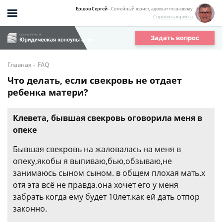
Ершов Сергей
- Семейный юрист, адвокат по разводу
Спросить юриста
Задать вопрос
-
Главная
FAQ
Что делать, если свекровь не отдает
ребенка матери?
Клевета, бывшая свекровь оговорила меня в
опеке
Бывшая свекровь на жаловалась на меня в
опеку,якобы я выпиваю,бью,обзываю,не
занимаюсь сыном сыном. в общем плохая мать.х
отя эта всё не правда.она хочет его у меня
забрать когда ему будет 10лет.как ей дать отпор
законно.