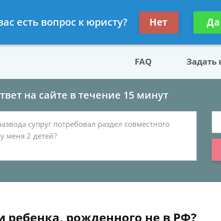
двокат по разводу
Получите консул
вас есть вопрос к юристу?
Нет
Да
бес
FAQ
Задать
вет на сайте в течение 15 минут
 ребенка, рожденного не в РФ?