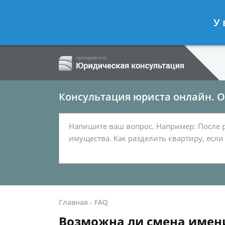
Ершов Сергей
- Семейный юрист, а
У 
Спросить юриста
Консультация юриста онлайн. От
Главная
-
FAQ
Возможна ли смена имени