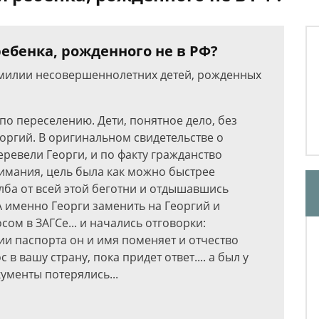
ебенка, рожденного не в РФ?
амилии несовершеннолетних детей, рожденных
по переселению. Дети, понятное дело, без
оргий. В оригинальном свидетельстве о
ревели Георги, и по факту гражданство
нимания, цель была как можно быстрее
 лба от всей этой беготни и отдышавшись
 А именно Георги заменить на Георгий и
сом в ЗАГСе... и начались отговорки:
нии паспорта он и имя поменяет и отчество
 в вашу страну, пока придет ответ.... а был у
кументы потерялись...