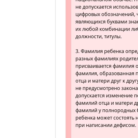
не допускается использов
цифровых обозначений, ч
являющихся буквами знак
их любой комбинации либ
должности, титулы.
3. Фамилия ребенка опре
разных фамилиях родите
присваивается фамилия о
фамилия, образованная 
отца и матери друг к дру
не предусмотрено закона
допускается изменение 
фамилий отца и матери д
фамилий у полнородных б
ребенка может состоять н
при написании дефисом.