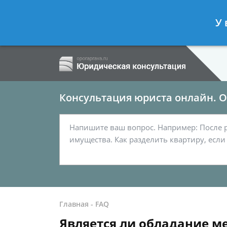
Ершов Сергей
- Семейный юрист, а
У 
Спросить юриста
Консультация юриста онлайн. От
Главная
-
FAQ
Является ли обладание м