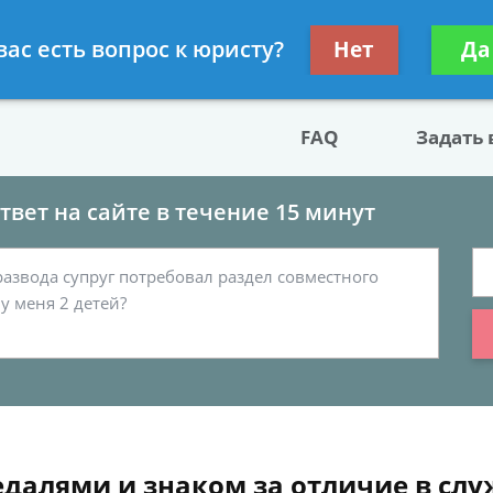
двокат по разводу
Получите консул
вас есть вопрос к юристу?
Нет
Да
бес
FAQ
Задать
вет на сайте в течение 15 минут
едалями и знаком за отличие в сл