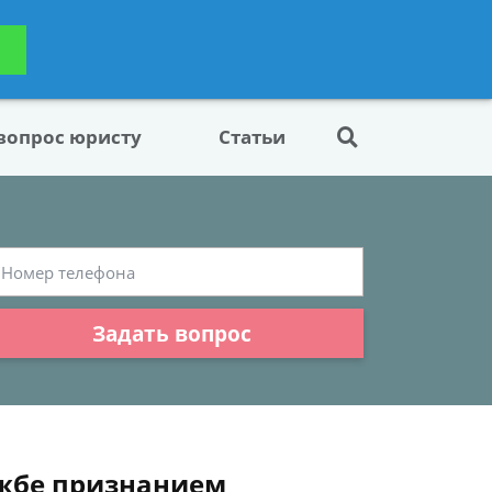
ьтацию
Задать вопрос
платно
 вопрос юристу
Статьи
Задать вопрос
ужбе признанием